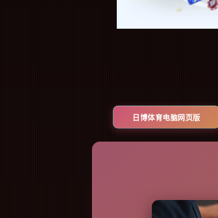
日博体育电脑网页版