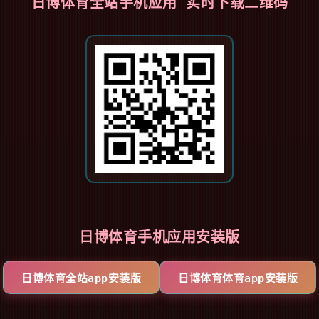
日博体育全站手机应用 实时下载二维码
日博体育手机应用安装版
日博体育全站app安装版
日博体育体育app安装版