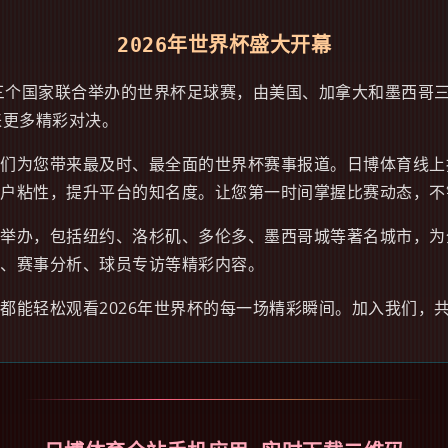
2026年世界杯盛大开幕
三个国家联合举办的世界杯足球赛，由美国、加拿大和墨西哥
来更多精彩对决。
我们为您带来最及时、最全面的世界杯赛事报道。日博体育线上
户粘性，提升平台的知名度。让您第一时间掌握比赛动态，不
市举办，包括纽约、洛杉矶、多伦多、墨西哥城等著名城市，为
、赛事分析、球员专访等精彩内容。
都能轻松观看2026年世界杯的每一场精彩瞬间。加入我们，